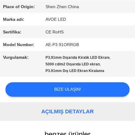
Place of Origin:
Shen Zhen China
KALITE
Marka adı:
AVOE LED
KONTROL
Sertifika:
CE RoHS
Model Number:
AE-P3.91ORRGB
BIZE
Vurgulamak:
,
P3.91mm Dışarıda Kiralık LED Ekranı
ULAŞIN
,
5000 cd/m2 Dışarıda LED ekran
P3.91mm Dış LED Ekran Kiralama
HABERLER
BIZE ULAŞIN!
TÜM
AÇILMIŞ DETAYLAR
SERVIS
benzer ürünler