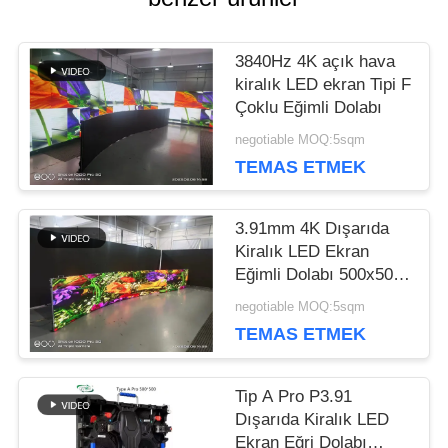
TALEPLERI
3840Hz 4K açık hava
BLOG
kiralık LED ekran Tipi F
Çoklu Eğimli Dolabı
negotiable MOQ:5sqm
TEKLIF
TEMAS ETMEK
ISTEĞI
3.91mm 4K Dışarıda
Kiralık LED Ekran
VR
Eğimli Dolabı 500x500
500x1000mm
negotiable MOQ:5sqm
TEMAS ETMEK
SITE
HARITASI
Tip A Pro P3.91
Dışarıda Kiralık LED
Ekran Eğri Dolabı