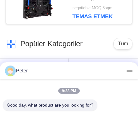
500x500 / 500x1000 İki
GIZLILIK
negotiable MOQ:5sqm
Kilitli
TEMAS ETMEK
POLITIKASI
Popüler Kategoriler
Tüm
Dış mekan sabit LED
Kapalı sabit LED
Peter
ekran
ekran
9:28 PM
Şeffaf cam LED
Sahne Kiralama LED
ekranı
ekranı
Good day, what product are you looking for?
Açık Kiralık LED
İnce zift LED ekran
ekran